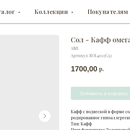
талог
Коллекции
Покупателям
Сол - Кафф омег
AMI
Артикул:
SOL4013G32
1700,00
р.
Добавить в корзину
Кафф с подвеской в форме со
родированное гипоаллерген
Тип: Кафф
Цвет фурнитуры: Золотисты