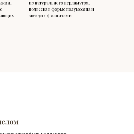
ужин,
из натурального перламутра,
е
подвеска в форме полумесяца и
здающих
звезды с фианитами
ыслом