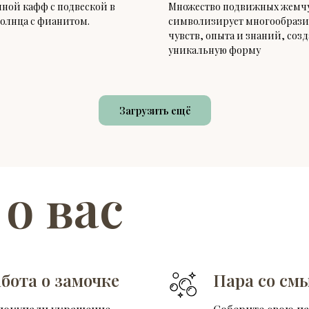
ой кафф с подвеской в
Множество подвижных жемч
олнца с фианитом.
символизирует многообрази
чувств, опыта и знаний, со
уникальную форму
Загрузить ещё
 о вас
бота о замочке
Пара со см