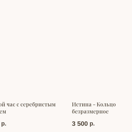
ой час с серебристым
Истина - Кольцо
ем
безразмерное
3 500
р.
р.