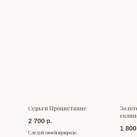
Серьги Процветание
Золот
солнц
2 700
р.
1 800
Следуй своей природе.