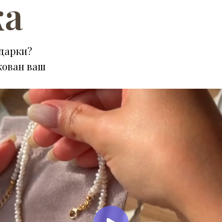
ка
дарки?
кован ваш