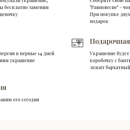
покупали украшение,
Соберите свою п
мы бесплатно заменим
"Равновесие" - чо
цепочку
При покупке двух
подарок
Подарочная
лергия в первые 14 дней
Украшение будет
еним украшение
коробочку с бант
лежит бархатный
ня
равим его сегодня