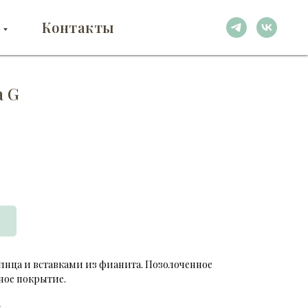
Контакты
а G
лнца и вставками из фианита. Позолоченное
ное покрытие.
й