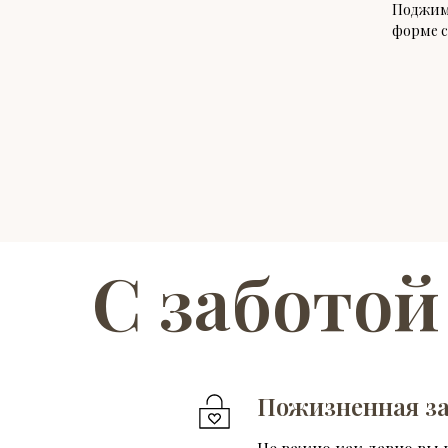
Поджимн
форме с
С заботой
Пожизненная за