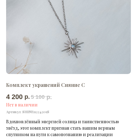
Комплект украшений Сияние С
4 200
р.
р.
5 100
Нет в наличии
Артикул:
SHINE11224201S
Вдохновлённый энергией солнца и таинственностью
звёзд, этот комплект призван стать вашим верным
спутником на пути к самопознанию и реализации