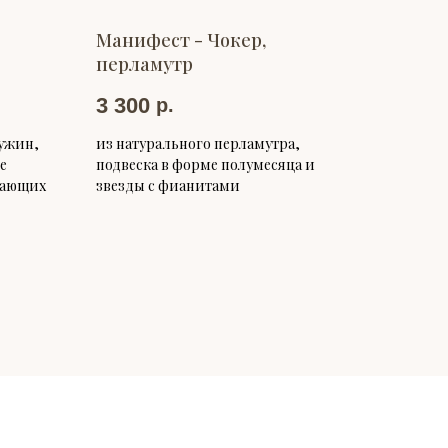
Манифест - Чокер,
перламутр
3 300
р.
ужин,
из натурального перламутра,
е
подвеска в форме полумесяца и
здающих
звезды с фианитами