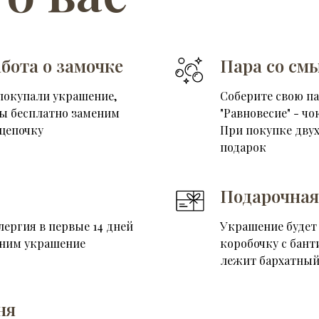
бота о замочке
Пара со см
покупали украшение,
Соберите свою п
мы бесплатно заменим
"Равновесие" - чо
цепочку
При покупке двух
подарок
Подарочная
лергия в первые 14 дней
Украшение будет
еним украшение
коробочку с бант
лежит бархатный
ня