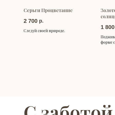
Серьги Процветание
Золот
солнц
2 700
р.
1 800
Следуй своей природе.
Поджимн
форме с
С заботой