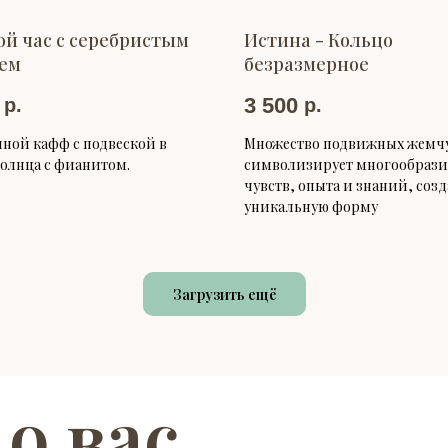
ой час с серебристым
Истина - Кольцо
ем
безразмерное
3 500
р.
р.
ой кафф с подвеской в
Множество подвижных жемч
олнца с фианитом.
символизирует многообрази
чувств, опыта и знаний, со
уникальную форму
Загрузить ещё
 о вас