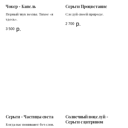
Чокер - Капель
Серьги Процветание
Первый звук весны. Тихое «я
Следуй своей природе.
здесь».
р.
2 700
р.
3 500
Серьги - Частицы света
Солнечный поцелуй -
Серьги с цитрином
Когда вас понимают без слов.