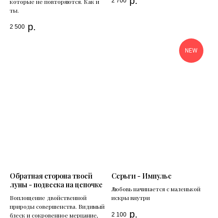
р.
2 700
которые не повторяются. Как и
ты.
р.
2 500
NEW
Обратная сторона твоей
Серьги - Импульс
луны - подвеска на цепочке
Любовь начинается с маленькой
Воплощение двойственной
искры внутри
природы совершенства. Видимый
р.
2 100
блеск и сокровенное мерцание,