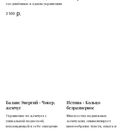
соединённые в одном украшении.
р.
3 500
Баланс Энергий - Чокер,
Истина - Кольцо
жемчуг
безразмерное
Украшение из жемчуга с
Множество подвижных
уникальной подвеской,
жемчужин, символизирует
воплощающей в себе синергию
многообразие чувств, опыта и