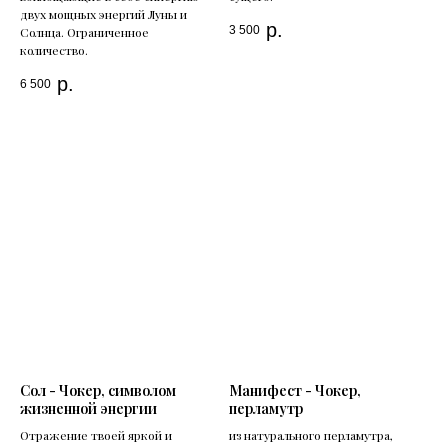
двух мощных энергий Луны и
р.
3 500
Солнца. Ограниченное
количество.
р.
6 500
Сол - Чокер, символом
Манифест - Чокер,
жизненной энергии
перламутр
Отражение твоей яркой и
из натурального перламутра,