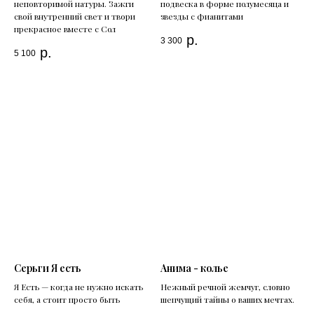
неповторимой натуры. Зажги
подвеска в форме полумесяца и
свой внутренний свет и твори
звезды с фианитами
прекрасное вместе с Сол
р.
3 300
р.
5 100
Серьги Я есть
Анима - колье
Я Есть — когда не нужно искать
Нежный речной жемчуг, словно
себя, а стоит просто быть
шепчущий тайны о ваших мечтах.