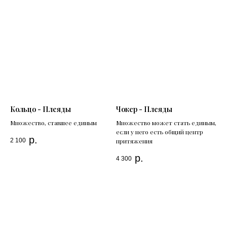
Кольцо - Плеяды
Чокер - Плеяды
Множество, ставшее единым
Множество может стать единым,
если у него есть общий центр
р.
2 100
притяжения
р.
4 300