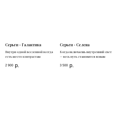
Серьги - Галактика
Серьги - Селена
Внутри одной вселенной всегда
Когда включаешь внутренний свет
есть место контрастам
— весь путь становится ясным
р.
р.
2 900
3 500