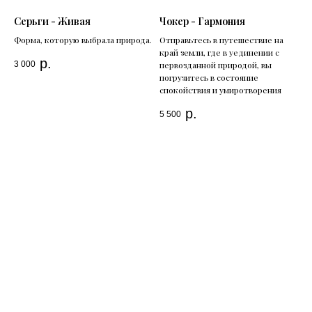
Серьги - Живая
Чокер - Гармония
Форма, которую выбрала природа.
Отправьтесь в путешествие на
край земли, где в уединении с
р.
3 000
первозданной природой, вы
погрузитесь в состояние
спокойствия и умиротворения
р.
5 500