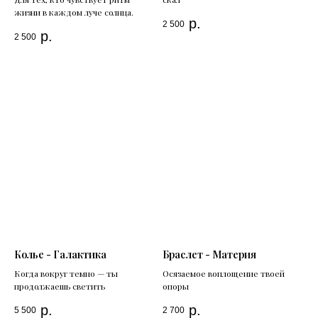
жизни в каждом луче солнца.
р.
2 500
р.
2 500
Колье - Галактика
Браслет - Материя
Когда вокруг темно — ты
Осязаемое воплощение твоей
продолжаешь светить
опоры
р.
р.
5 500
2 700