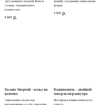
двух мощных энергий Луны и
знаний, создающих уникальную
Солнца. Ограниченное
форму
количество.
р.
3 500
р.
8 900
Баланс Энергий - колье на
Взаимосвязь - двойной
цепочке
чокер из перламутра
Уникальные подвески,
Метафора взаимосвязи всего
воплощающие в себе синергию
сущего.