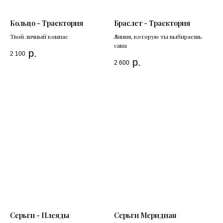
Кольцо - Траектория
Браслет - Траектория
Твой личный компас
Линия, которую ты выбираешь
сама
р.
2 100
р.
2 600
Серьги - Плеяды
Серьги Меридиан