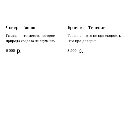
Чокер - Гавань
Браслет - Течение
Гавань — это место, которое
Течение — это не про скорость.
природа создала не случайно.
Это про доверие.
р.
р.
6 000
3 500