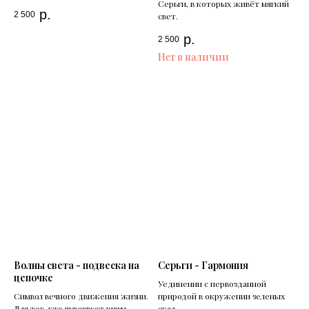
Серьги, в которых живёт мягкий
р.
2 500
свет.
р.
2 500
Нет в наличии
Волны света - подвеска на
Серьги - Гармония
цепочке
Уединении с первозданной
Символ вечного движения жизни.
природой в окружении зеленых
Для тех, кто чувствует ритм
скал