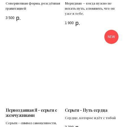
Совершенная форма, рождённая
Меридиан — когда нужно не
гравитацией
искать путь, а помнить, что он
уже в тебе.
р.
3 500
р.
1 900
NEW
Первозданная Я - серьги с
Серьги - Путь сердца
жемчужинами
Сердце, которое идёт с тобой
Серьги - символ самоценности,