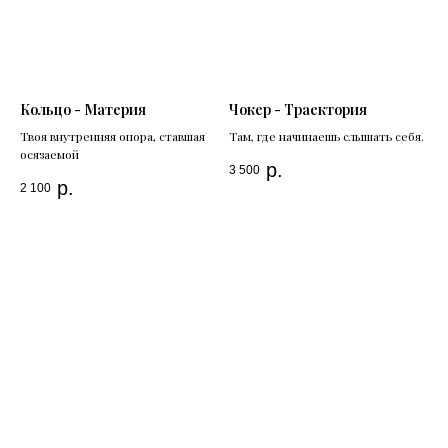
Кольцо - Материя
Чокер - Траектория
Твоя внутренняя опора, ставшая
Там, где начинаешь слышать себя.
осязаемой
р.
3 500
р.
2 100