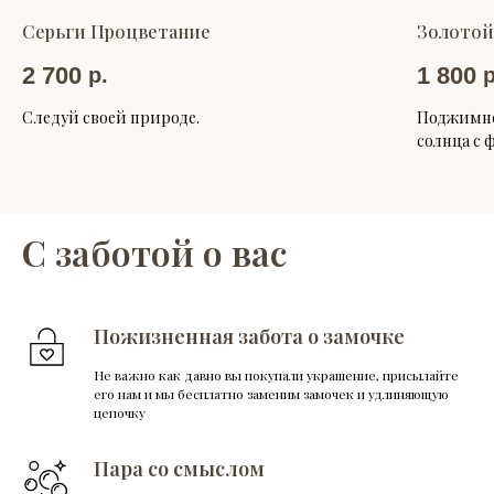
Серьги Процветание
Золотой
2 700
1 800
р.
р
Следуй своей природе.
Поджимно
солнца с 
С заботой о вас
Пожизненная забота о замочке
Не важно как давно вы покупали украшение, присылайте
его нам и мы бесплатно заменим замочек и удлиняющую
цепочку
Пара со смыслом