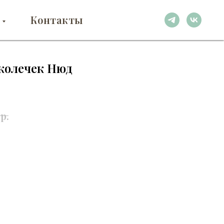
Контакты
 колечек Нюд
р.