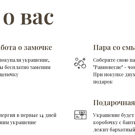
 о вас
бота о замочке
Пара со см
покупали украшение,
Соберите свою п
мы бесплатно заменим
"Равновесие" - чо
цепочку
При покупке двух
подарок
Подарочная
лергия в первые 14 дней
Украшение будет
еним украшение
коробочку с бант
лежит бархатный