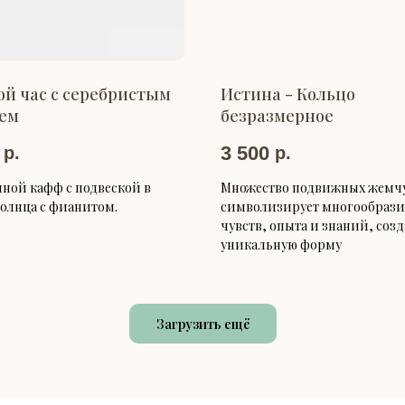
ой час с серебристым
Истина - Кольцо
ем
безразмерное
3 500
р.
р.
ой кафф с подвеской в
Множество подвижных жемч
олнца с фианитом.
символизирует многообрази
чувств, опыта и знаний, со
уникальную форму
Загрузить ещё