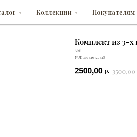
талог
Коллекции
Покупателям
Комплект из 3-х
AMI
NUDtrio326327328
2500,00
р.
3500,00
Добавить в корзину