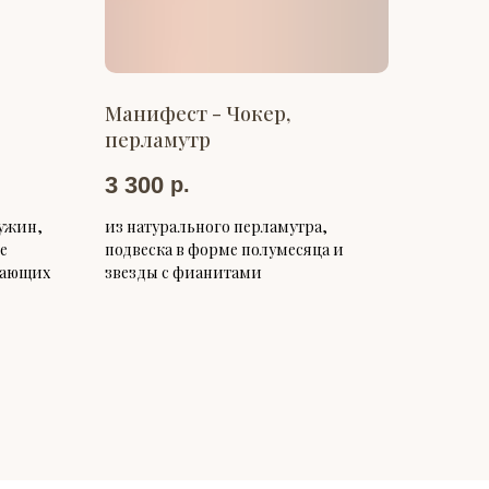
Манифест - Чокер,
перламутр
3 300
р.
ужин,
из натурального перламутра,
е
подвеска в форме полумесяца и
здающих
звезды с фианитами