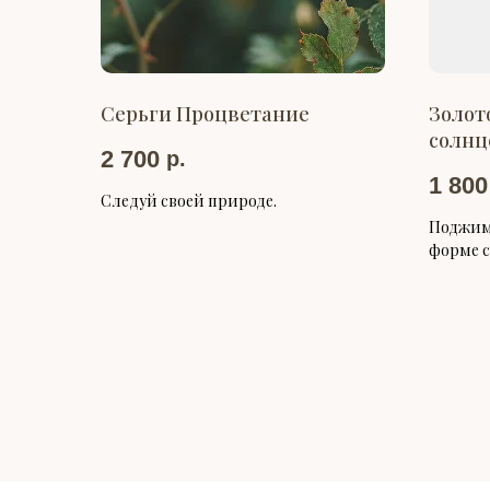
Серьги Процветание
Золот
солнц
2 700
р.
1 800
Следуй своей природе.
Поджимн
форме с