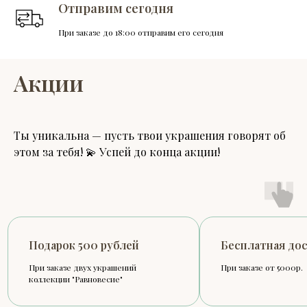
Отправим сегодня
При заказе до 18:00 отправим его сегодня
Акции
Ты уникальна — пусть твои украшения говорят об
этом за тебя! 💫 Успей до конца акции!
00 рублей
Бесплатная доставка
вух украшений
При заказе от 5000р.
вновесие"