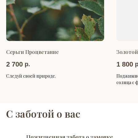
Серьги Процветание
Золотой
2 700
1 800
р.
р
Следуй своей природе.
Поджимно
солнца с 
С заботой о вас
Пожизненная забота о замочке