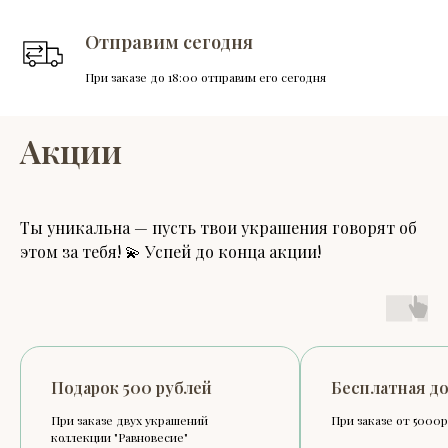
Отправим сегодня
При заказе до 18:00 отправим его сегодня
Акции
Ты уникальна — пусть твои украшения говорят об
этом за тебя! 💫 Успей до конца акции!
00 рублей
Бесплатная доставка
вух украшений
При заказе от 5000р.
вновесие"