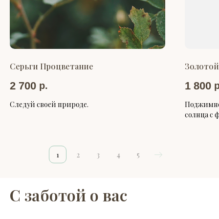
Серьги Процветание
Золотой
2 700
1 800
р.
р
Следуй своей природе.
Поджимно
солнца с 
1
2
3
4
5
С заботой о вас