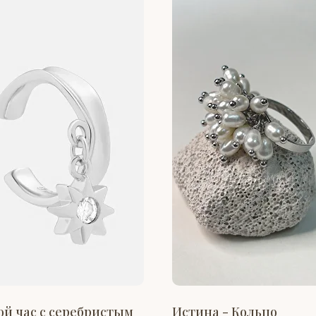
ой час с серебристым
Истина - Кольцо