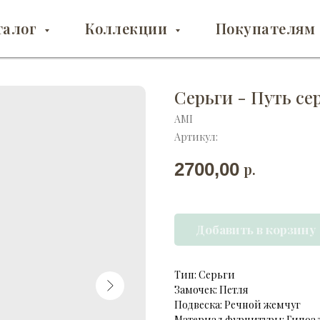
талог
Коллекции
Покупателям
Серьги - Путь се
AMI
Артикул:
2700,00
р.
Добавить в корзину
Тип: Серьги
Замочек: Петля
Подвеска: Речной жемчуг
Материал фурнитуры: Гипоа