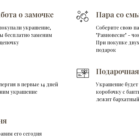
бота о замочке
Пара со см
покупали украшение,
Соберите свою п
мы бесплатно заменим
"Равновесие" - чо
цепочку
При покупке двух
подарок
Подарочная
лергия в первые 14 дней
Украшение будет
еним украшение
коробочку с бант
лежит бархатный
ня
равим его сегодня