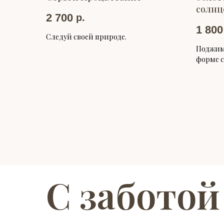
солнц
2 700
р.
1 800
Следуй своей природе.
Поджимн
форме с
С заботой