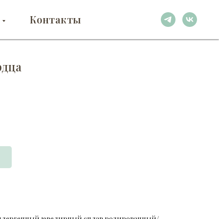
Контакты
рдца
ллергенный ювелирный сплав родированный/