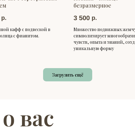
ем
безразмерное
3 500
р.
р.
ой кафф с подвеской в
Множество подвижных жемч
олнца с фианитом.
символизирует многообрази
чувств, опыта и знаний, со
уникальную форму
Загрузить ещё
 о вас