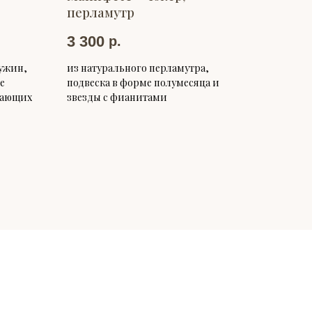
перламутр
3 300
р.
ужин,
из натурального перламутра,
е
подвеска в форме полумесяца и
здающих
звезды с фианитами