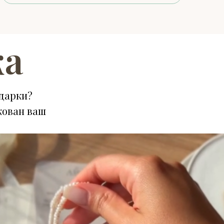
ка
дарки?
кован ваш